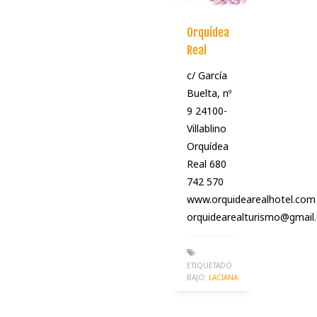
Orquídea
Real
c/ García
Buelta, nº
9 24100-
Villablino
Orquídea
Real 680
742 570
www.orquidearealhotel.com
orquidearealturismo@gmail
ETIQUETADO
BAJO:
LACIANA