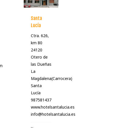
Santa
Lucía
Ctra. 626,
km 80
24120
Otero de
las Dueñas
tm
La
Magdalena(Carrocera)
Santa
Lucía
987581437
www.hotelsantalucia.es
info@hotelsantalucia.es