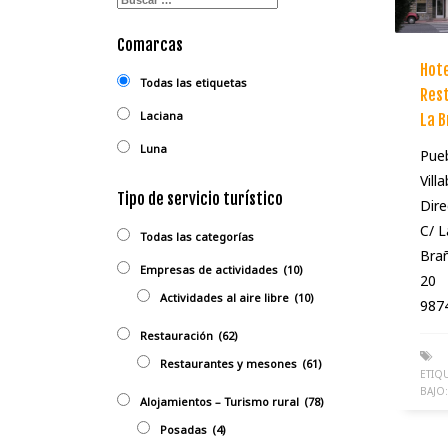
Comarcas
Hote
Todas las etiquetas
Res
Laciana
La B
Luna
Pueb
Villa
Tipo de servicio turístico
Dire
C/ L
Todas las categorías
Brañ
Empresas de actividades
(10)
20
Actividades al aire libre
(10)
987
Restauración
(62)
Restaurantes y mesones
(61)
ETIQ
BAJO:
Alojamientos – Turismo rural
(78)
Posadas
(4)