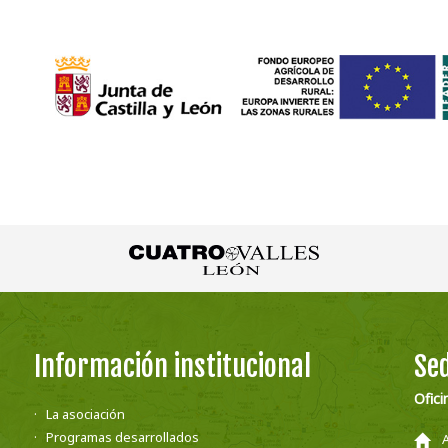
Información institucional
Sed
Ofici
La asociación
Programas desarrollados