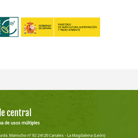
e central
na de usos múltiples
Avda. Manocho nº 92 24120 Canales - La Magdalena (León)