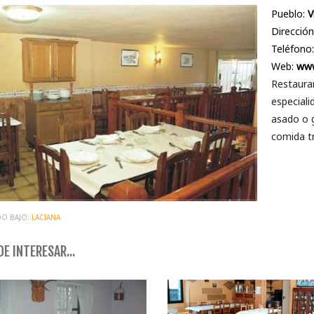
Pueblo:
V
Dirección
Teléfono
Web:
www
Restauran
especiali
asado o 
comida tr
O BAJO:
LACIANA
E INTERESAR...