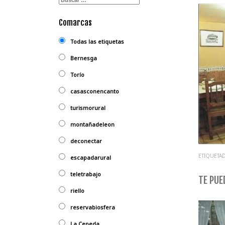
Comarcas
Todas las etiquetas
Bernesga
Torío
casasconencanto
turismorural
montañadeleon
deconectar
ETIQUETAD
escapadarural
teletrabajo
TE PUED
riello
reservabiosfera
La Cepeda