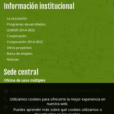
Información institucional
La asociación
Programas desarrollados
LEADER 2014-2022
Cooperación
Cooperación 2014-2022
Otros proyectos
Bolsa de empleo
Noticias
Sede central
Oficina de usos múltiples
Avda. Manocho nº 92 24120 Canales - La Magdalena (León)
987 58 16 66
Utilizamos cookies para ofrecerte la mejor experiencia en
nuestra web.
cuatrovalles@cuatrovalles.es
Puedes aprender más sobre qué cookies utilizamos o