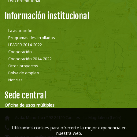
DVD Promocional
Información institucional
La asociación
Programas desarrollados
LEADER 2014-2022
Cooperación
Cooperación 2014-2022
Otros proyectos
Bolsa de empleo
Noticias
Sede central
Oficina de usos múltiples
Avda. Manocho nº 92 24120 Canales - La Magdalena (León)
987 58 16 66
Utilizamos cookies para ofrecerte la mejor experiencia en
nuestra web.
cuatrovalles@cuatrovalles.es