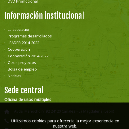
DVD Promocional
Información institucional
La asociación
Programas desarrollados
LEADER 2014-2022
Cooperación
Cooperación 2014-2022
Otros proyectos
Bolsa de empleo
Noticias
Sede central
Oficina de usos múltiples
Avda. Manocho nº 92 24120 Canales - La Magdalena (León)
987 58 16 66
Utilizamos cookies para ofrecerte la mejor experiencia en
nuestra web.