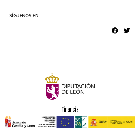
SÍGUENOS EN:
Faceboo
Twit
Financia