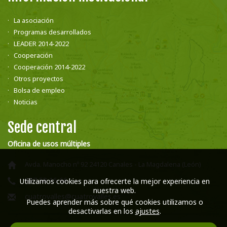
La asociación
Programas desarrollados
LEADER 2014-2022
Cooperación
Cooperación 2014-2022
Otros proyectos
Bolsa de empleo
Noticias
Sede central
Oficina de usos múltiples
Avda. Manocho nº 92 24120 Canales - La Magdalena (León)
987 58 16 66
Utilizamos cookies para ofrecerte la mejor experiencia en
nuestra web.
cuatrovalles@cuatrovalles.es
Puedes aprender más sobre qué cookies utilizamos o
desactivarlas en los
ajustes
.