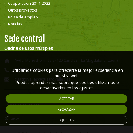
Cooperación 2014-2022
Otros proyectos
Bolsa de empleo
Noticias
Sede central
Oficina de usos múltiples
Avda. Manocho nº 92 24120 Canales - La Magdalena (León)
987 58 16 66
Utilizamos cookies para ofrecerte la mejor experiencia en
nuestra web.
cuatrovalles@cuatrovalles.es
Puedes aprender más sobre qué cookies utilizamos o
desactivarlas en los
ajustes
.
Aviso legal
ACEPTAR
Política de privacidad
RECHAZAR
Política de cookies
Contacto
AJUSTES