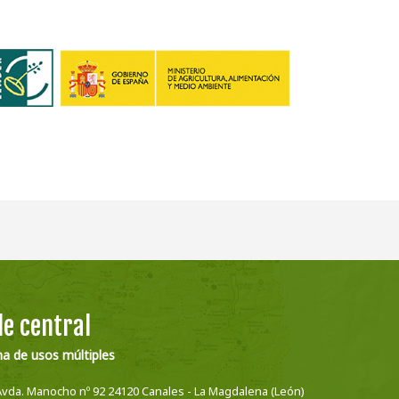
e central
na de usos múltiples
Avda. Manocho nº 92 24120 Canales - La Magdalena (León)