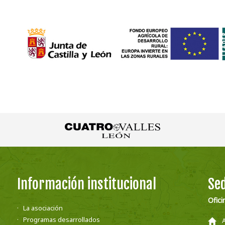
Información institucional
Sed
Ofici
La asociación
Programas desarrollados