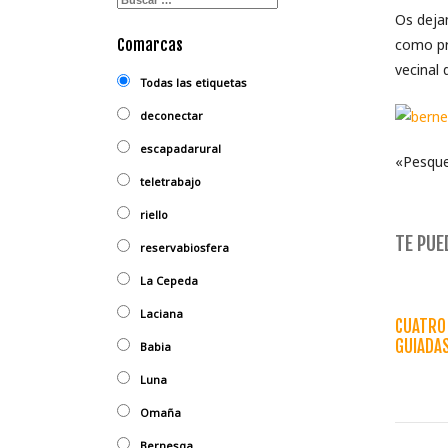
Os deja
Comarcas
como pro
vecinal 
Todas las etiquetas
deconectar
escapadarural
«Pesque
teletrabajo
riello
TE PUED
reservabiosfera
La Cepeda
Laciana
CUATRO 
GUIADA
Babia
Luna
Omaña
Bernesga