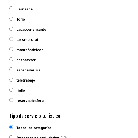
Bernesga
Torío
casasconencanto
turismorural
montañadeleon
deconectar
escapadarural
teletrabajo
riello
reservabiosfera
Tipo de servicio turístico
Todas las categorías
Empresas de actividades
(10)