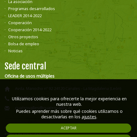
La asociación
Programas desarrollados
LEADER 2014-2022
Cooperación
Cooperación 2014-2022
Otros proyectos
Bolsa de empleo
Noticias
Sede central
Oficina de usos múltiples
Avda. Manocho nº 92 24120 Canales - La Magdalena (León)
987 58 16 66
Utilizamos cookies para ofrecerte la mejor experiencia en
nuestra web.
cuatrovalles@cuatrovalles.es
Puedes aprender más sobre qué cookies utilizamos o
desactivarlas en los
ajustes
.
Aviso legal
ACEPTAR
Política de privacidad