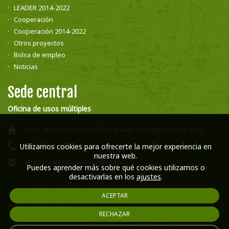
LEADER 2014-2022
Cooperación
Cooperación 2014-2022
Otros proyectos
Bolsa de empleo
Noticias
Sede central
Oficina de usos múltiples
Avda. Manocho nº 92 24120 Canales - La Magdalena (León)
987 58 16 66
Utilizamos cookies para ofrecerte la mejor experiencia en
nuestra web.
cuatrovalles@cuatrovalles.es
Puedes aprender más sobre qué cookies utilizamos o
desactivarlas en los
ajustes
.
Aviso legal
ACEPTAR
Política de privacidad
RECHAZAR
Política de cookies