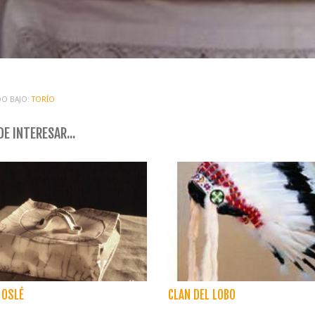
O BAJO:
TORÍO
E INTERESAR...
 OSLÉ
CLAN DEL LOBO