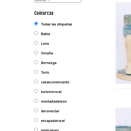
Comarcas
Todas las etiquetas
Babia
Luna
Omaña
Bernesga
Torío
casasconencanto
turismorural
montañadeleon
deconectar
escapadarural
teletrabajo