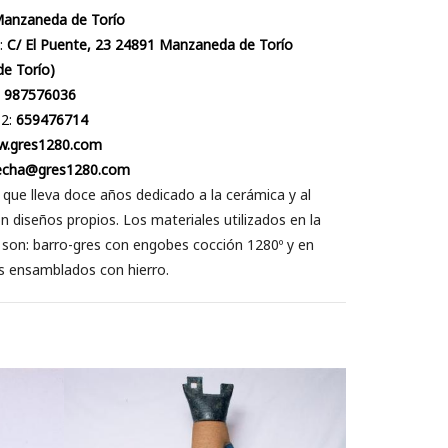
anzaneda de Torío
:
C/ El Puente, 23 24891 Manzaneda de Torío
de Torío)
:
987576036
 2:
659476714
.gres1280.com
lecha@gres1280.com
que lleva doce años dedicado a la cerámica y al
on diseños propios. Los materiales utilizados en la
son: barro-gres con engobes cocción 1280º y en
s ensamblados con hierro.