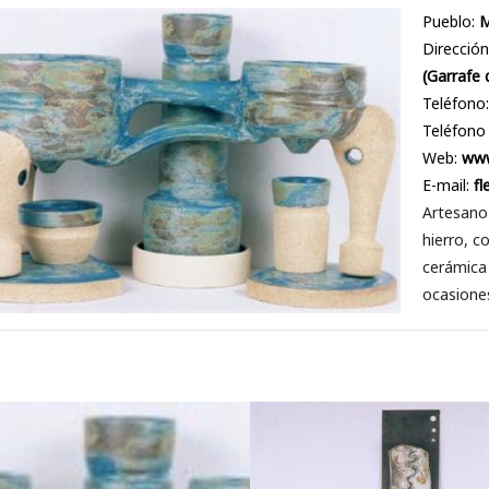
Pueblo:
M
Dirección
(Garrafe 
Teléfono
Teléfono
Web:
www
E-mail:
f
Artesano 
hierro, c
cerámica 
ocasione