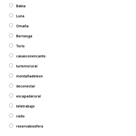
Babia
Luna
Omaña
Bernesga
Torío
casasconencanto
turismorural
montañadeleon
deconectar
escapadarural
teletrabajo
riello
reservabiosfera