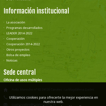
Información institucional
La asociación
Programas desarrollados
LEADER 2014-2022
Cooperación
Cooperación 2014-2022
Otros proyectos
Bolsa de empleo
Noticias
Sede central
Oficina de usos múltiples
Avda. Manocho nº 92 24120 Canales - La Magdalena (León)
987 58 16 66
Utilizamos cookies para ofrecerte la mejor experiencia en
nuestra web.
cuatrovalles@cuatrovalles.es