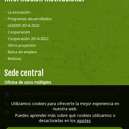
La asociación
Programas desarrollados
LEADER 2014-2022
Cooperación
Cooperación 2014-2022
Otros proyectos
Bolsa de empleo
Noticias
Sede central
Oficina de usos múltiples
Avda. Manocho nº 92 24120 Canales - La Magdalena (León)
987 58 16 66
Utilizamos cookies para ofrecerte la mejor experiencia en
nuestra web.
cuatrovalles@cuatrovalles.es
Puedes aprender más sobre qué cookies utilizamos o
desactivarlas en los
ajustes
.