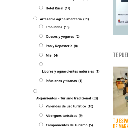
Hotel Rural
(14)
Artesanía agroalimentaria
(31)
Embutidos
(15)
Quesos y yogures
(2)
Pan y Repostería
(8)
TE PUED
Miel
(4)
Licores y aguardientes naturales
(1)
Infusiones y tisanas
(1)
Alojamientos – Turismo tradicional
(52)
Viviendas de uso turístico
(10)
Albergues turísticos
(9)
TU ESPA
Campamentos de Turismo
(5)
DE MARK