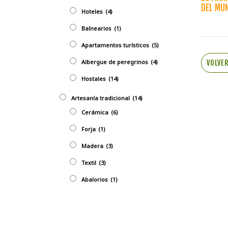
DEL MU
Hoteles
(4)
Balnearios
(1)
Apartamentos turísticos
(5)
Albergue de peregrinos
(4)
VOLVE
Hostales
(14)
Artesaní­a tradicional
(14)
Cerámica
(6)
Forja
(1)
Madera
(3)
Textil
(3)
Abalorios
(1)