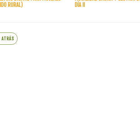
NDO RURAL)
DÍA II
R ATRÁS