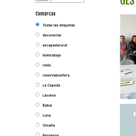
GES
Comarcas
Todas las etiquetas
deconectar
escapadarural
teletrabajo
riello
reservabiosfera
La Cepeda
Laciana
Babia
Luna
Omaña
Bernesga