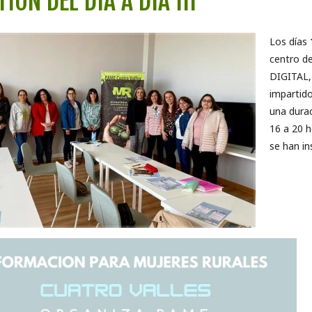
TIÓN DEL DÍA A DÍA III
Los días
centro d
DIGITAL,
impartid
una durac
16 a 20 ho
se han in