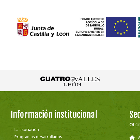
Información institucional
Sed
Ofici
La asociación
Programas desarrollados