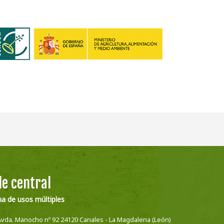
e central
na de usos múltiples
Avda. Manocho nº 92 24120 Canales - La Magdalena (León)