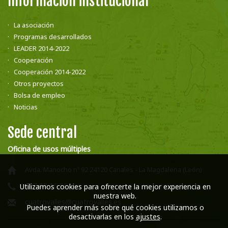
Información institucional
La asociación
Programas desarrollados
LEADER 2014-2022
Cooperación
Cooperación 2014-2022
Otros proyectos
Bolsa de empleo
Noticias
Sede central
Oficina de usos múltiples
Avda. Manocho nº 92 24120 Canales - La Magdalena (León)
987 58 16 66
Utilizamos cookies para ofrecerte la mejor experiencia en
nuestra web.
cuatrovalles@cuatrovalles.es
Puedes aprender más sobre qué cookies utilizamos o
desactivarlas en los
ajustes
.