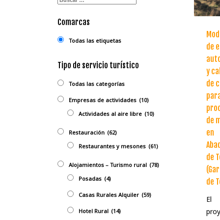
Comarcas
Mod
Todas las etiquetas
de e
aut
Tipo de servicio turístico
y ca
de c
Todas las categorías
par
Empresas de actividades
(10)
pro
Actividades al aire libre
(10)
de 
en
Restauración
(62)
Aba
Restaurantes y mesones
(61)
de T
Alojamientos – Turismo rural
(78)
(Gar
Posadas
(4)
de T
Casas Rurales Alquiler
(59)
El
pro
Hotel Rural
(14)