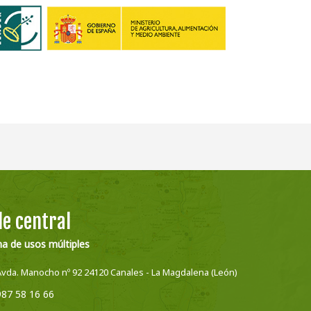
e central
na de usos múltiples
Avda. Manocho nº 92 24120 Canales - La Magdalena (León)
987 58 16 66