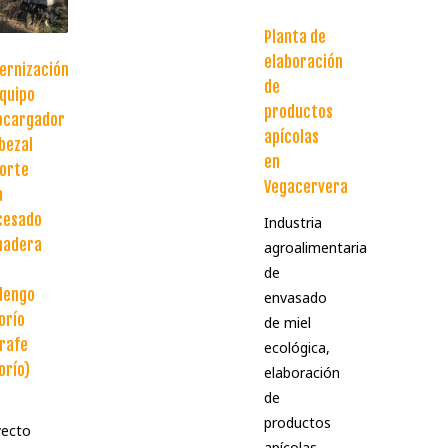
Planta de
elaboración
ernización
de
quipo
productos
ocargador
apícolas
bezal
en
orte
Vegacervera
a
cesado
Industria
madera
agroalimentaria
de
dengo
envasado
orío
de miel
rafe
ecológica,
orío)
elaboración
de
productos
yecto
apícolas