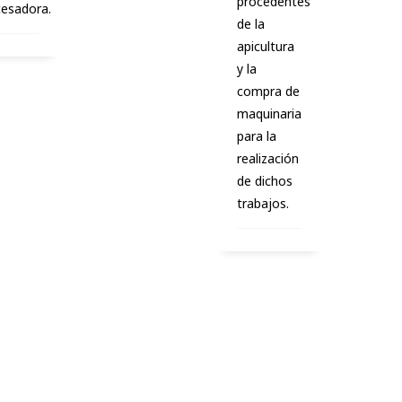
procedentes
esadora.
de la
apicultura
y la
compra de
maquinaria
para la
realización
de dichos
trabajos.