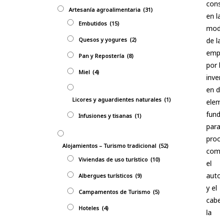
cons
Artesanía agroalimentaria
(31)
en l
Embutidos
(15)
mod
Quesos y yogures
(2)
de l
emp
Pan y Repostería
(8)
por 
Miel
(4)
inve
en 
Licores y aguardientes naturales
(1)
ele
fun
Infusiones y tisanas
(1)
para
pro
Alojamientos – Turismo tradicional
(52)
com
Viviendas de uso turístico
(10)
el
aut
Albergues turísticos
(9)
y el
Campamentos de Turismo
(5)
cabe
Hoteles
(4)
la