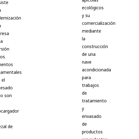
iste
ecológicos
a
y su
ernización
comercialización
a
mediante
resa
la
la
construcción
rsión
de una
dos
nave
mentos
acondicionada
damentales
para
 el
trabajos
cesado
de
o son
tratamiento
y
ocargador
envasado
de
zal de
productos