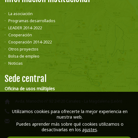
La asociación
Programas desarrollados
LEADER 2014-2022
Cooperación
Cooperación 2014-2022
Otros proyectos
Bolsa de empleo
Noticias
Sede central
Oficina de usos múltiples
Avda. Manocho nº 92 24120 Canales - La Magdalena (León)
987 58 16 66
Utilizamos cookies para ofrecerte la mejor experiencia en
nuestra web.
cuatrovalles@cuatrovalles.es
Puedes aprender más sobre qué cookies utilizamos o
desactivarlas en los
ajustes
.