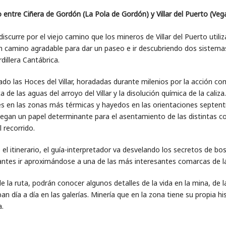
 entre Ciñera de Gordón (La Pola de Gordón) y Villar del Puerto (Veg
discurre por el viejo camino que los mineros de Villar del Puerto util
n camino agradable para dar un paseo e ir descubriendo dos sistemas
rdillera Cantábrica.
ado las Hoces del Villar, horadadas durante milenios por la acción 
 de las aguas del arroyo del Villar y la disolución química de la caliz
s en las zonas más térmicas y hayedos en las orientaciones septentri
juegan un papel determinante para el asentamiento de las distintas 
l recorrido.
el itinerario, el guía-interpretador va desvelando los secretos de bos
pantes ir aproximándose a una de las más interesantes comarcas de 
 de la ruta, podrán conocer algunos detalles de la vida en la mina, d
n día a día en las galerías. Minería que en la zona tiene su propia hi
.