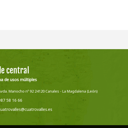
e central
na de usos múltiples
Avda. Manocho nº 92 24120 Canales - La Magdalena (León)
987 58 16 66
cuatrovalles@cuatrovalles.es