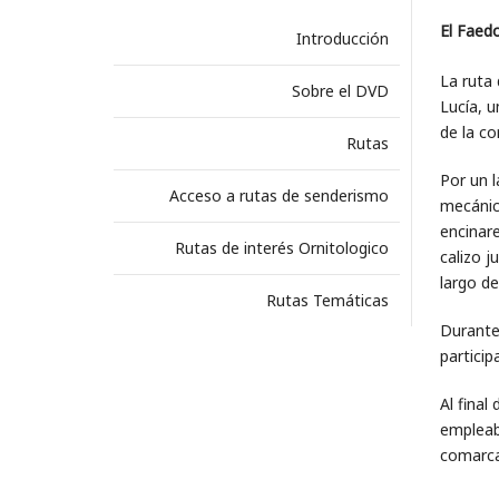
El Faedo
Introducción
La ruta 
Sobre el DVD
Lucía, u
de la co
Rutas
Por un l
Acceso a rutas de senderismo
mecánica
encinare
Rutas de interés Ornitologico
calizo 
largo de
Rutas Temáticas
Durante 
partici
Al final
empleaba
comarca