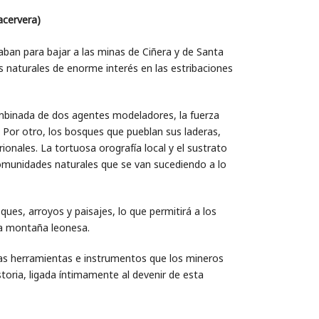
acervera)
izaban para bajar a las minas de Ciñera y de Santa
 naturales de enorme interés en las estribaciones
combinada de dos agentes modeladores, la fuerza
a. Por otro, los bosques que pueblan sus laderas,
onales. La tortuosa orografía local y el sustrato
comunidades naturales que se van sucediendo a lo
ques, arroyos y paisajes, lo que permitirá a los
la montaña leonesa.
e las herramientas e instrumentos que los mineros
storia, ligada íntimamente al devenir de esta