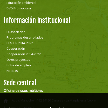
Educación ambiental
DVD Promocional
Información institucional
La asociación
Programas desarrollados
LEADER 2014-2022
Cooperación
Cooperación 2014-2022
Otros proyectos
Bolsa de empleo
Noticias
Sede central
Oficina de usos múltiples
Avda. Manocho nº 92 24120 Canales - La Magdalena (León)
987 58 16 66