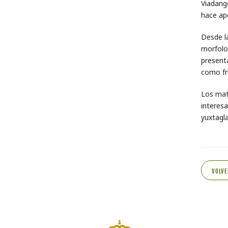
Viadang
hace ap
Desde la
morfolog
present
como fru
Los mat
interesa
yuxtagla
VOLVE