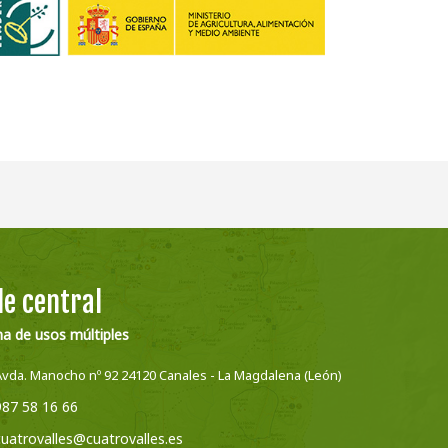
e central
na de usos múltiples
Avda. Manocho nº 92 24120 Canales - La Magdalena (León)
987 58 16 66
cuatrovalles@cuatrovalles.es