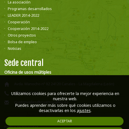
La asociación
Programas desarrollados
LEADER 2014-2022
Cooperación
Cooperación 2014-2022
Otros proyectos
Bolsa de empleo
Noticias
Sede central
Oficina de usos múltiples
Avda. Manocho nº 92 24120 Canales - La Magdalena (León)
987 58 16 66
Utilizamos cookies para ofrecerte la mejor experiencia en
nuestra web.
cuatrovalles@cuatrovalles.es
Puedes aprender más sobre qué cookies utilizamos o
desactivarlas en los
ajustes
.
Aviso legal
ACEPTAR
Política de privacidad