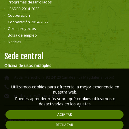
Programas desarrollados
LEADER 2014-2022
Cooperación
Cooperación 2014-2022
Otros proyectos
Bolsa de empleo
Noticias
Sede central
Oficina de usos múltiples
Avda. Manocho nº 92 24120 Canales - La Magdalena (León)
987 58 16 66
Utilizamos cookies para ofrecerte la mejor experiencia en
nuestra web.
cuatrovalles@cuatrovalles.es
Puedes aprender más sobre qué cookies utilizamos o
desactivarlas en los
ajustes
.
Aviso legal
ACEPTAR
Política de privacidad
RECHAZAR
Política de cookies