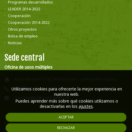
Programas desarrollados
LEADER 2014-2022
Cooperación
Cooperación 2014-2022
Otros proyectos
Bolsa de empleo
Noticias
Sede central
Oficina de usos múltiples
Avda. Manocho nº 92 24120 Canales - La Magdalena (León)
987 58 16 66
Utilizamos cookies para ofrecerte la mejor experiencia en
nuestra web.
cuatrovalles@cuatrovalles.es
Puedes aprender más sobre qué cookies utilizamos o
desactivarlas en los
ajustes
.
Aviso legal
ACEPTAR
Política de privacidad
RECHAZAR
Política de cookies