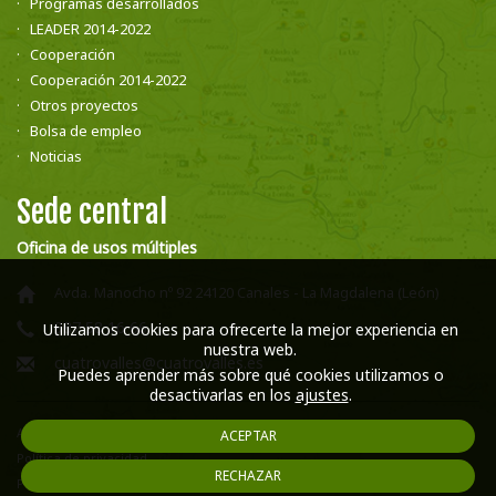
Programas desarrollados
LEADER 2014-2022
Cooperación
Cooperación 2014-2022
Otros proyectos
Bolsa de empleo
Noticias
Sede central
Oficina de usos múltiples
Avda. Manocho nº 92 24120 Canales - La Magdalena (León)
987 58 16 66
Utilizamos cookies para ofrecerte la mejor experiencia en
nuestra web.
cuatrovalles@cuatrovalles.es
Puedes aprender más sobre qué cookies utilizamos o
desactivarlas en los
ajustes
.
Aviso legal
ACEPTAR
Política de privacidad
RECHAZAR
Política de cookies