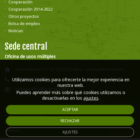
Cooperación
Cooperación 2014-2022
Otros proyectos
Bolsa de empleo
Noticias
Sede central
Oficina de usos múltiples
Avda. Manocho nº 92 24120 Canales - La Magdalena (León)
987 58 16 66
Utilizamos cookies para ofrecerte la mejor experiencia en
nuestra web.
cuatrovalles@cuatrovalles.es
Puedes aprender más sobre qué cookies utilizamos o
desactivarlas en los
ajustes
.
Aviso legal
ACEPTAR
Política de privacidad
RECHAZAR
Política de cookies
Contacto
AJUSTES