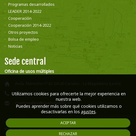
Programas desarrollados
LEADER 2014-2022
Cooperación
Cooperación 2014-2022
Otros proyectos
Bolsa de empleo
Noticias
Sede central
Oficina de usos múltiples
Avda. Manocho nº 92 24120 Canales - La Magdalena (León)
987 58 16 66
Utilizamos cookies para ofrecerte la mejor experiencia en
nuestra web.
cuatrovalles@cuatrovalles.es
Puedes aprender más sobre qué cookies utilizamos o
desactivarlas en los
ajustes
.
Aviso legal
ACEPTAR
Política de privacidad
RECHAZAR
Política de cookies