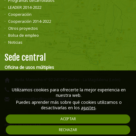
Programas desarrollados
LEADER 2014-2022
Cooperación
Cooperación 2014-2022
Otros proyectos
Bolsa de empleo
Noticias
Sede central
Oficina de usos múltiples
Avda. Manocho nº 92 24120 Canales - La Magdalena (León)
987 58 16 66
Utilizamos cookies para ofrecerte la mejor experiencia en
nuestra web.
cuatrovalles@cuatrovalles.es
Puedes aprender más sobre qué cookies utilizamos o
desactivarlas en los
ajustes
.
Aviso legal
ACEPTAR
Política de privacidad
RECHAZAR
Política de cookies