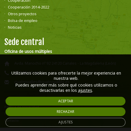
Cooperación
Cooperación 2014-2022
Otros proyectos
Bolsa de empleo
Noticias
Sede central
Oficina de usos múltiples
Avda. Manocho nº 92 24120 Canales - La Magdalena (León)
987 58 16 66
Utilizamos cookies para ofrecerte la mejor experiencia en
nuestra web.
cuatrovalles@cuatrovalles.es
Puedes aprender más sobre qué cookies utilizamos o
desactivarlas en los
ajustes
.
Aviso legal
ACEPTAR
Política de privacidad
RECHAZAR
Política de cookies
Contacto
AJUSTES