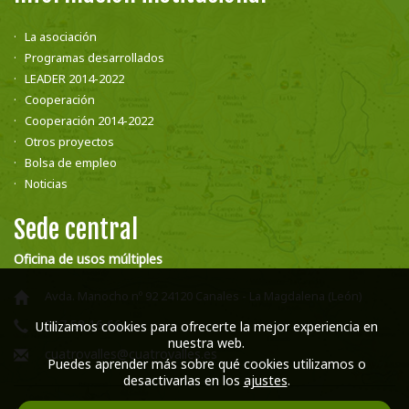
La asociación
Programas desarrollados
LEADER 2014-2022
Cooperación
Cooperación 2014-2022
Otros proyectos
Bolsa de empleo
Noticias
Sede central
Oficina de usos múltiples
Avda. Manocho nº 92 24120 Canales - La Magdalena (León)
987 58 16 66
Utilizamos cookies para ofrecerte la mejor experiencia en
nuestra web.
cuatrovalles@cuatrovalles.es
Puedes aprender más sobre qué cookies utilizamos o
desactivarlas en los
ajustes
.