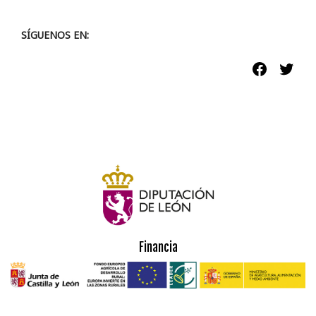
SÍGUENOS EN:
Faceboo
Twit
Financia